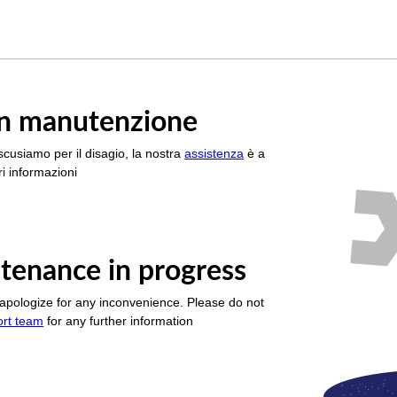
è in manutenzione
scusiamo per il disagio, la nostra
assistenza
è a
i informazioni
tenance in progress
apologize for any inconvenience. Please do not
ort team
for any further information