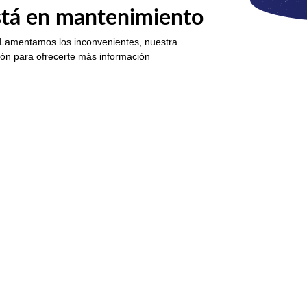
está en mantenimiento
 Lamentamos los inconvenientes, nuestra
ión para ofrecerte más información