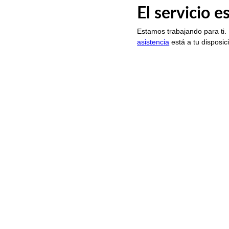
El servicio 
Estamos trabajando para ti.
asistencia
está a tu disposic