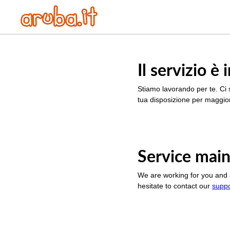
Il servizio 
Stiamo lavorando per te. Ci 
tua disposizione per maggior
Service main
We are working for you and 
hesitate to contact our
supp