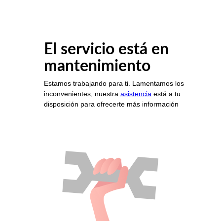
El servicio está en
mantenimiento
Estamos trabajando para ti. Lamentamos los
inconvenientes, nuestra
asistencia
está a tu
disposición para ofrecerte más información