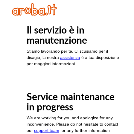
Il servizio è in
manutenzione
Stiamo lavorando per te. Ci scusiamo per il
disagio, la nostra
assistenza
è a tua disposizione
per maggiori informazioni
Service maintenance
in progress
We are working for you and apologize for any
inconvenience. Please do not hesitate to contact
our
support team
for any further information