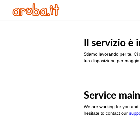
Il servizio 
Stiamo lavorando per te. Ci 
tua disposizione per maggior
Service main
We are working for you and 
hesitate to contact our
supp