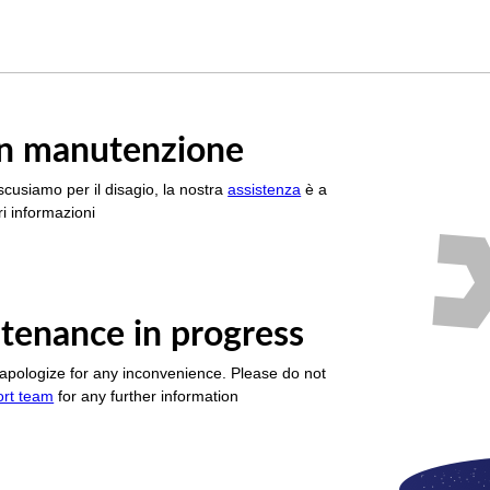
è in manutenzione
scusiamo per il disagio, la nostra
assistenza
è a
i informazioni
tenance in progress
apologize for any inconvenience. Please do not
ort team
for any further information